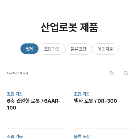
산업로봇 제품
전체
조립·가공
물류·포장
이동·자율
Total 9건
1 페이지
조립·가공
조립·가공
6축 관절형 로봇 / 6AAR-
델타 로봇 / DR-300
100
조립·가공
물류·포장