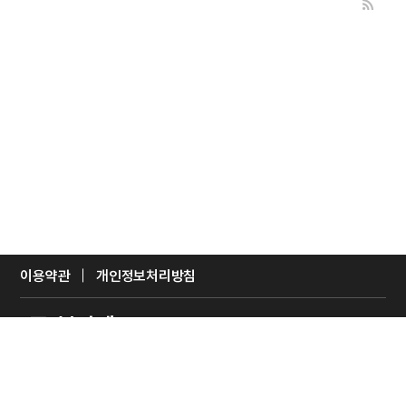
이용약관
개인정보처리방침
(주)본양테크
대표자 : 홍길동
주소 : OO시 OO구 OO로 OO길 (주)본양테크
사업자등록번호 : 123-45-67890