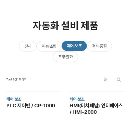
자동화 설비 제품
제어·보조
전체
이송·조립
검사·품질
포장·출하
Total 2건
1 페이지
제어·보조
제어·보조
PLC 제어반 / CP-1000
HMI(터치패널) 인터페이스
/ HMI-2000