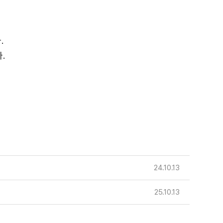
.
.
24.10.13
25.10.13