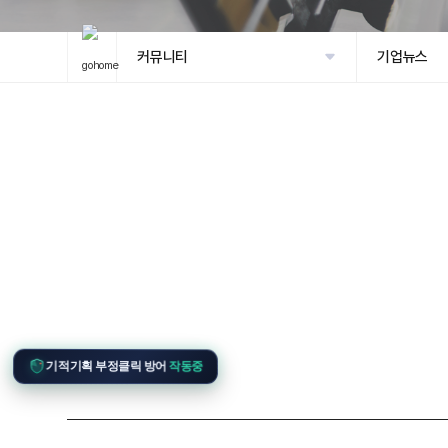
커뮤니티
기업뉴스
기적기획 부정클릭 방어
작동중