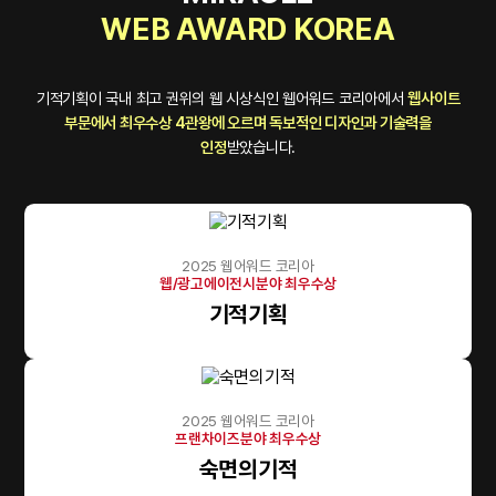
WEB AWARD KOREA
사진촬영, 보정
브랜드 블로그
더 보기
더 보기
기적기획이 국내 최고 권위의 웹 시상식인 웹어워드 코리아에서
웹사이트
부문에서 최우수상 4관왕에 오르며 독보적인 디자인과 기술력을
인정
받았습니다.
2025 웹어워드 코리아
웹/광고에이전시분야 최우수상
기적기획
2025 웹어워드 코리아
프랜차이즈분야 최우수상
숙면의기적