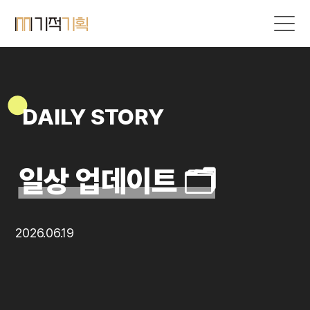
DAILY STORY
일상 업데이트 🗂️
2026.06.19