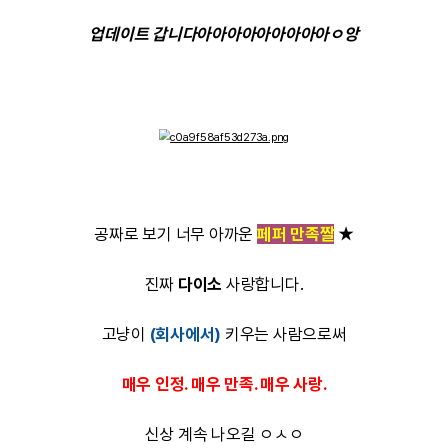
아무래도
제가
마이 베이비들
을
너무 사랑하나바여.....
ಥ‿ಥ