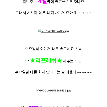
안녕하쎄요오오옹
여
6월
첫 인사 드립니당~~
아니 시간이 왜 이리 빨라요???????
4일
이번주는
밖에 출근을 안햇