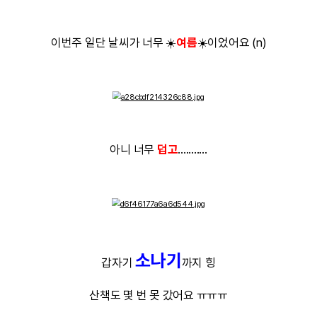
인형 뽑기
그리고
를 매우
매우 많이 
3만원
5개
이번에는
투자해서
뽑으
이정도면 꽤괜아닌지요?