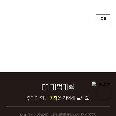
비주얼
!
★미쳤다★
목록
다음은
관리부
~
산책중독
관리부
는
이라 날씨만
우리와 함께
기적
을 경험해 보세요.
공원에 가서 김밥 까먹어요
대표
김인기
기적기획
사업자등록번호 449-12-00775