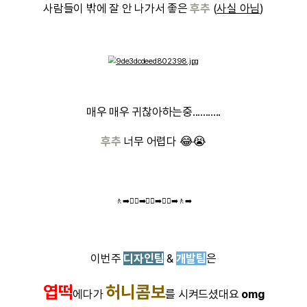
유진선임님
은 석촌호수 근처
닭갈비
를 드셨대요오오
석촌호수
근처에 오픈 30분 전부터 줄서
곳이라구 하네요...
나중에 가봐야겠어용