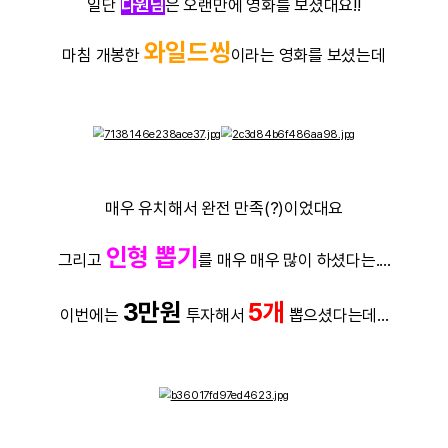
그래서 시간이 더 빨리 지나는거 같아
수요일날 쉬는거 너무 좋으네요
★
리프레쉬★
딱
해주는
수요일날 다들 회사 안
나오는 날 머햇