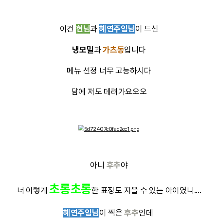
매우 매우 귀찮아하는중..........
후추
너무 어렵다 😂😭
🚶‍➡️🚶‍♀️‍➡️🚶‍♂️‍➡️🚶‍♀️‍➡️🚶‍➡️
이번주
디자인팀
&
개발팀
엽떡
허니콤보
에
다가
를 시켜드