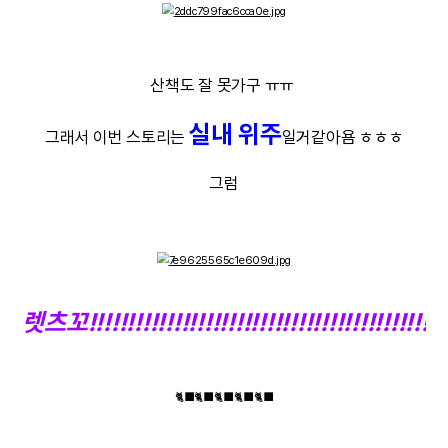
이번 주 잘 지내셨나용??
날씨가 너무 좋았던
저번주와는 다르게