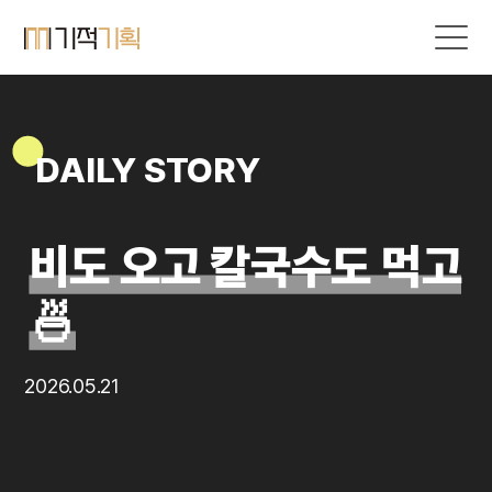
DAILY STORY
비도 오고 칼국수도 먹고
🍜
2026.05.21