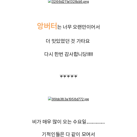
렛츠꼬
!!!!!!!!!!!!!!!!!!!!!!!!!!!!!
🐈‍⬛🐈‍⬛🐈‍⬛🐈‍⬛🐈‍⬛
어느 날과 같이
출근했는데