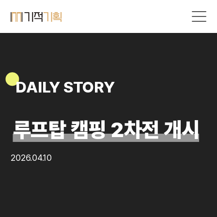
DAILY STORY
루프탑 캠핑 2차전 개시
2026.04.10