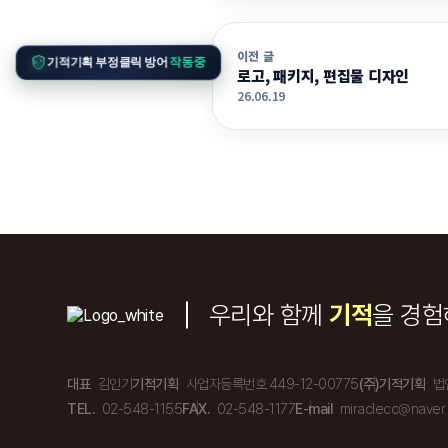
이전 글
기적기획 부정클릭 방어
작동중
로고, 패키지, 편집물 디자인
26.06.19
우리와 함께
기적
을 경험
대표
김인기
기적기획
사업자등록번호 449-12-00775
(주)기적기획
법
TEL.
02-548-1155
FAX.
02-548-1177
E-mail
miraclecc@naver