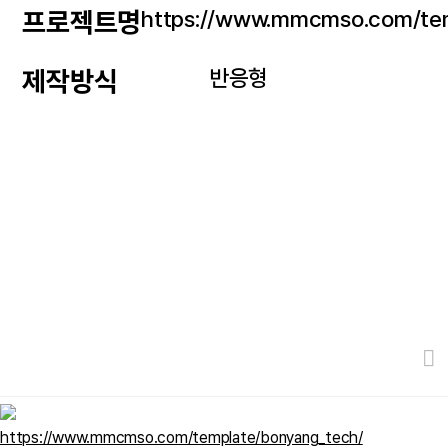
https://www.mmcmso.com/tem
프로젝트명
반응형
제작방식
https://www.mmcmso.com/template/bonyang_tech/