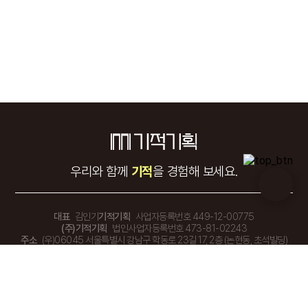
우리와 함께
기적
을 경험해 보세요.
대표
김인기
기적기획
사업자등록번호 449-12-00775
(주)기적기획
법인사업자등록번호 473-81-02243
주소
(우)06045 서울특별시 강남구 학동로 23길 17, 2층 (논현동, 초석빌딩)
TEL.
02-548-1155
FAX.
02-548-1177
E-mail
miraclecc@naver.com
상담시간
평일 10:00 - 19:00 (점심시간 13:00 - 14:00) 토 · 일 · 공휴일 휴무
Copyright © 2024 기적기획. All rights Reserved.