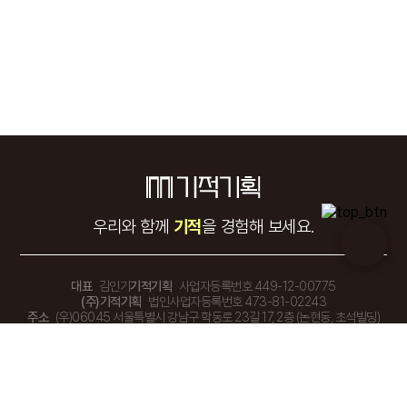
우리와 함께
기적
을 경험해 보세요.
대표
김인기
기적기획
사업자등록번호 449-12-00775
(주)기적기획
법인사업자등록번호 473-81-02243
주소
(우)06045 서울특별시 강남구 학동로 23길 17, 2층 (논현동, 초석빌딩)
TEL.
02-548-1155
FAX.
02-548-1177
E-mail
miraclecc@naver.com
상담시간
평일 10:00 - 19:00 (점심시간 13:00 - 14:00) 토 · 일 · 공휴일 휴무
Copyright © 2024 기적기획. All rights Reserved.