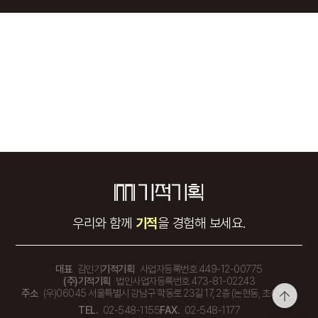
우리와 함께
기적
을 경험해 보세요.
대표
김인기
기적기획
사업자등록번호 449-12-00775
(주)기적기획
법인사업자등록번호 473-81-02243
주소
(우)06045 서울특별시 강남구 학동로 23길 17, 2층 (논현동, 초석빌딩)
TEL.
02-548-1155
FAX.
02-548-1177