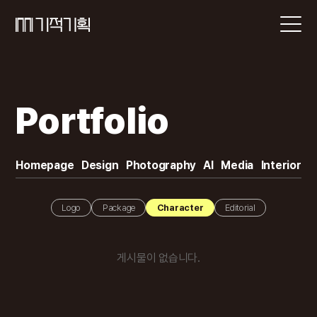
Portfolio
Homepage
Design
Photography
AI
Media
Interior
Logo
Package
Character
Editorial
게시물이 없습니다.