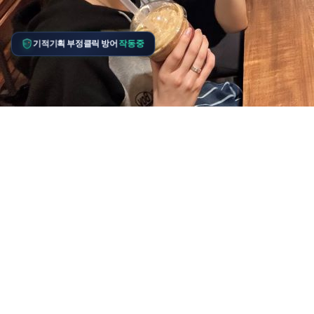
기적기획 부정클릭 방어
작동중