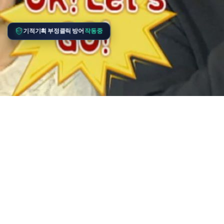
기적기획 부정클릭 방어
작동중