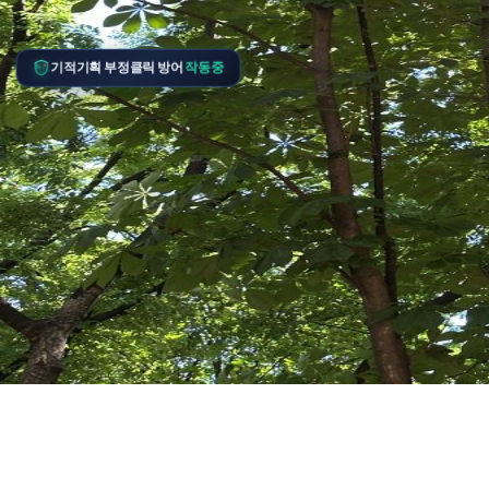
기적기획 부정클릭 방어
작동중