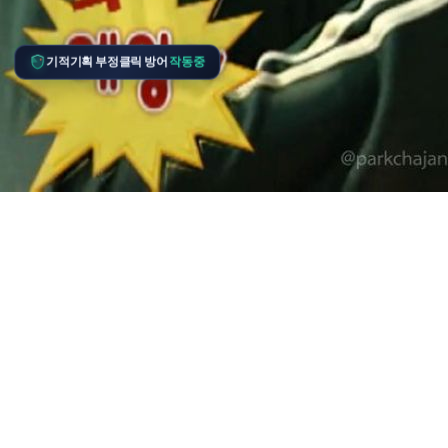
기적기획 부정클릭 방어
작동중