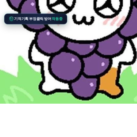
기적기획 부정클릭 방어
작동중