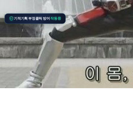
기적기획 부정클릭 방어
작동중