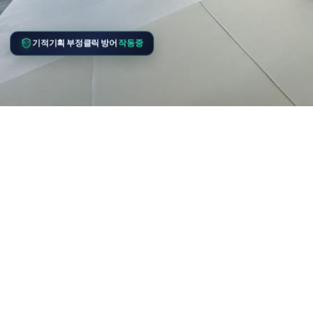
기적기획 부정클릭 방어
작동중