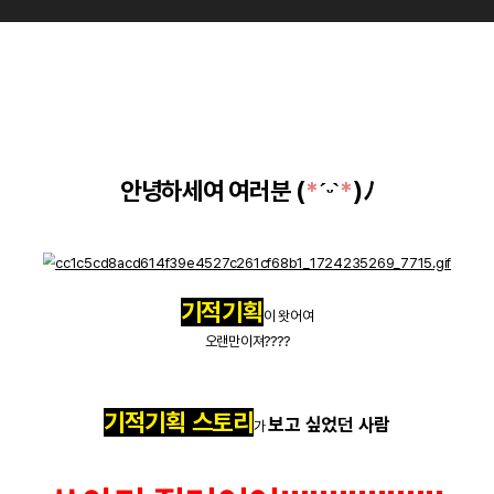
안녕하세여 여러분 (
*
ˊᵕˋ