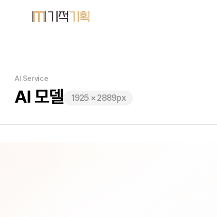
AI Service
AI 모델
1925 × 2889px