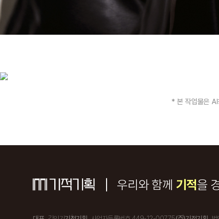
* 본 작업물은 
우리와 함께
기적
을 
대표
김인기
기적기획
사업자등록번호 449-12-00775
(주)기적기획
법