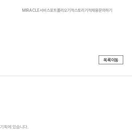
MIRACLE
서비스
포트폴리오
기적스토리
기적채용
문의하기
목록이동
기획에 있습니다.