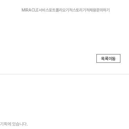
MIRACLE
서비스
포트폴리오
기적스토리
기적채용
문의하기
목록이동
기획에 있습니다.